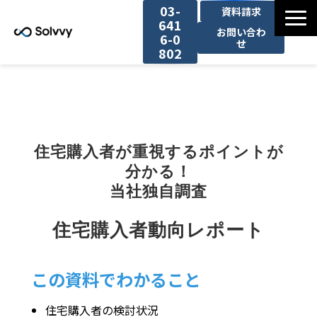
03-
資料請求
641
お問い合わ
6-0
せ
802
サービス
導入事例一覧
住宅購入者が重視するポイントが
お役立ち情報
分かる！
当社独自調査
セミナー一覧
住宅購入者動向レポート
この資料でわかること
住宅購入者の検討状況