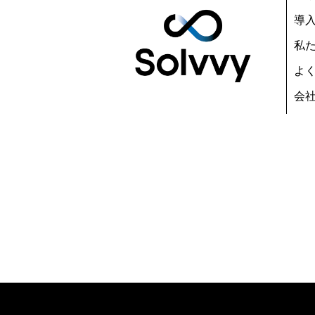
導
私
よ
会