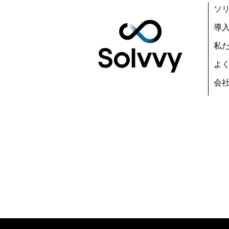
ソ
導
私
よ
会