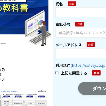
氏名
電話番号
メールアドレス
利用規約
(
https://solvvy.co.jp
悩み
上記に同意する
策
ップ