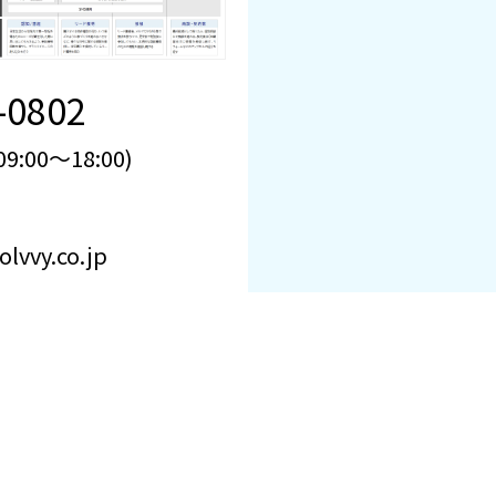
-0802
:00～18:00)
lvvy.co.jp