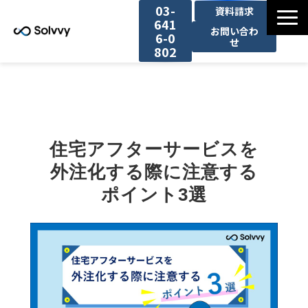
03-
資料請求
641
お問い合わ
6-0
せ
802
サービス
導入事例一覧
住宅アフターサービスを
お役立ち情報
外注化する際に注意する
ポイント3選
セミナー一覧