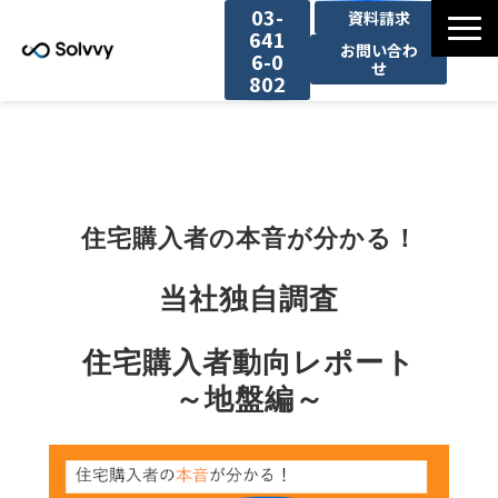
03-
資料請求
641
お問い合わ
6-0
せ
802
サービス
導入事例一覧
住宅購入者の本音が分かる！
お役立ち情報
当社独自調査
セミナー一覧
住宅購入者動向レポート
～地盤編～