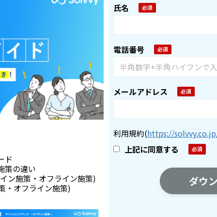
氏名
電話番号
メールアドレス
利用規約
(
https://solvvy.co.jp
上記に同意する
ード
施策の違い
イン施策・オフライン施策)
策・オフライン施策)