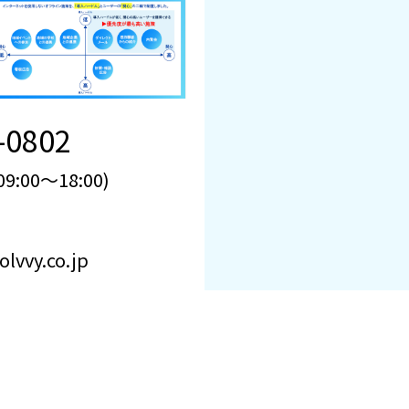
-0802
:00～18:00)
lvvy.co.jp