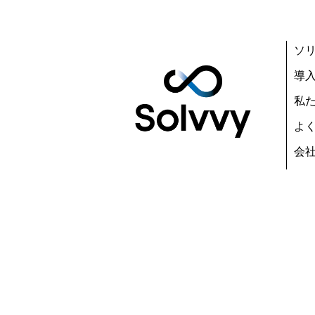
ソ
導
私
よ
会