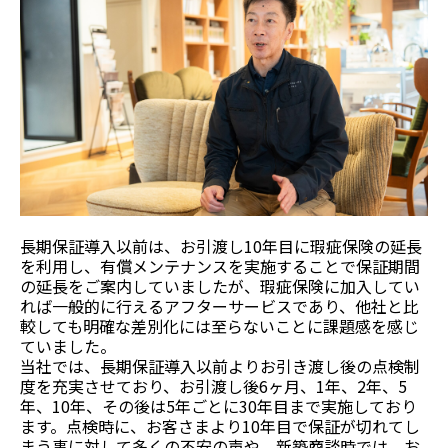
長期保証導入以前は、お引渡し10年目に瑕疵保険の延長
を利用し、有償メンテナンスを実施することで保証期間
の延長をご案内していましたが、瑕疵保険に加入してい
れば一般的に行えるアフターサービスであり、他社と比
較しても明確な差別化には至らないことに課題感を感じ
ていました。
当社では、長期保証導入以前よりお引き渡し後の点検制
度を充実させており、お引渡し後6ヶ月、1年、2年、5
年、10年、その後は5年ごとに30年目まで実施しており
ます。点検時に、お客さまより10年目で保証が切れてし
まう事に対して多くの不安の声や、新築商談時では、お