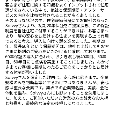
客さまが住宅に関する知識をよくインプットされて住宅
選びをされている中で、他社と保証期間・アフターサー
ビスの内容を比較検討されることが多くありました。
そのような状況の中、住宅設備保証にてお取引のあった
Solvvyさんより、初期20年保証をご提案頂き、この保証
制度を当社住宅に付帯することができれば、お客さまへ
より一層の安心をお届けする住まいを実現する上で有用
であると考え、導入に向けて話を進めました。初期20
年、最長60年という保証期間は、他社と比較してもお客
さまに格別のご安心をいただけると確信しております。
60年保証の導入に合わせ、お引き渡し後40年目、50年
目、60年目にも点検を実施することにしました。おかげ
さまでお客様に長期にわたるご安心をしっかりとお届け
する体制が整いました。
Solvvyさんを選定した理由は、安心感に尽きます。企業
規模のみを判断基準とするわけではありませんが、安心
感は重要な要素です。業界での企業知名度、実績、会社
体制を鑑み、Solvvyさんにお願いすることを決定しまし
た。加えて、ご担当いただいた営業の方の誠実なお人柄
と熱意も、最終的な決定の後押しになりました。