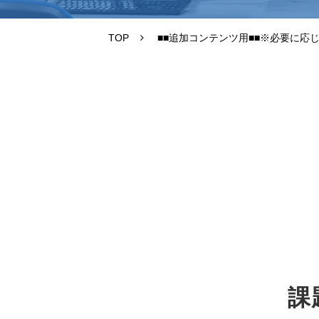
TOP
■■追加コンテンツ用■■※必要に応
課