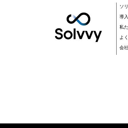
ソ
導
私
よ
会