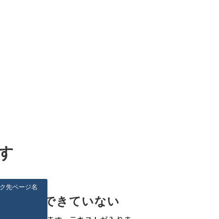
す
ク先ページ名
〇〇ができていない