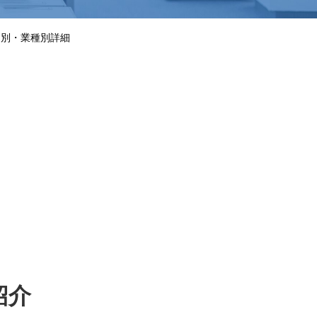
題別・業種別詳細
る
紹介